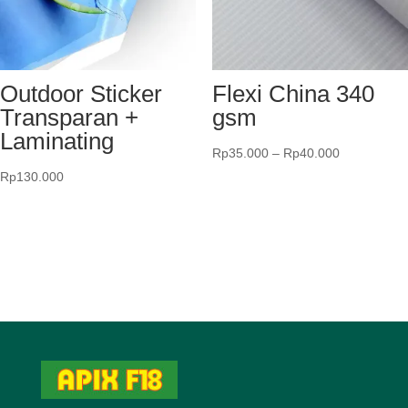
Outdoor Sticker
Flexi China 340
Transparan +
gsm
Laminating
Rentang
Rp
35.000
–
Rp
40.000
harga:
Rp
130.000
Rp35.000
hingga
Rp40.000