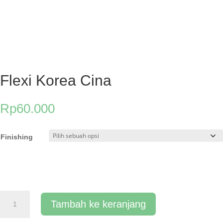
Flexi Korea Cina
Rp
60.000
Finishing
Kuantitas
Tambah ke keranjang
Flexi
Korea