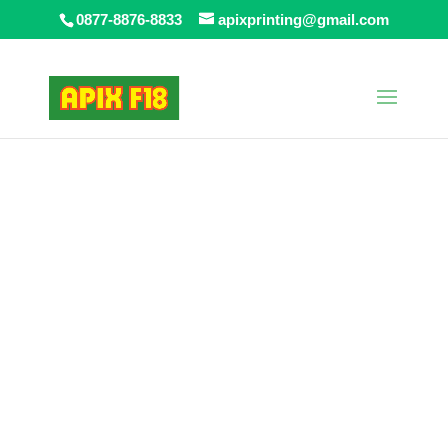
0877-8876-8833
apixprinting@gmail.com
Beranda
/
Cetak Outdoor
/ Flexi Korea Cina