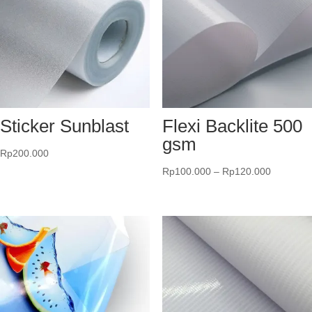
Sticker Sunblast
Flexi Backlite 500
gsm
Rp
200.000
Rentang
Rp
100.000
–
Rp
120.000
harga:
Rp100.0
hingga
Rp120.0