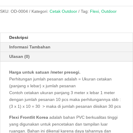
Cina
SKU:
OD-0004
Kategori:
Cetak Outdoor
Tag:
Flexi
,
Outdoor
Deskripsi
Informasi Tambahan
Ulasan (0)
Harga untuk satuan /meter presegi.
Perhitungan jumlah pesanan adalah = Ukuran cetakan
(panjang x lebar) x jumlah pesanan
Contoh cetakan ukuran panjang 3 meter x lebar 1 meter
dengan jumlah pesanan 10 pcs maka perhitungannya sbb :
(3 x 1) x 10 = 30 > maka di jumlah pesanan diisikan 30 pcs
Flexi Frontlit Korea
adalah bahan PVC berkualitas tinggi
yang digunakan untuk pencetakan dan tampilan luar
ruangan. Bahan ini dikenal karena daya tahannya dan