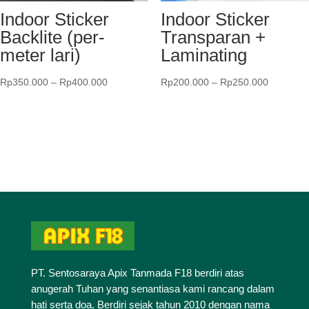
Indoor Sticker
Indoor Sticker
Backlite (per-
Transparan +
meter lari)
Laminating
Rentang
Rentang
Rp
350.000
–
Rp
400.000
Rp
200.000
–
Rp
250.000
harga:
harga:
Rp350.000
Rp200.0
hingga
hingga
Rp400.000
Rp250.0
PT. Sentosaraya Apix Tanmada F18 berdiri atas
anugerah Tuhan yang senantiasa kami rancang dalam
hati serta doa. Berdiri sejak tahun 2010 dengan nama