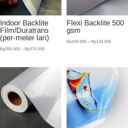
Indoor Backlite
Flexi Backlite 500
Film/Duratrans
gsm
(per-meter lari)
Rentang
Rp
100.000
–
Rp
120.000
Rentang
harga:
Rp
350.000
–
Rp
375.000
harga:
Rp100.0
Rp350.000
hingga
hingga
Rp120.0
Rp375.000