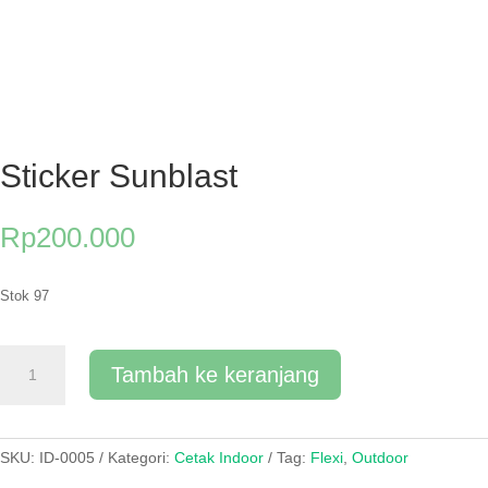
Sticker Sunblast
Rp
200.000
Stok 97
Kuantitas
Tambah ke keranjang
Sticker
Sunblast
SKU:
ID-0005
Kategori:
Cetak Indoor
Tag:
Flexi
,
Outdoor