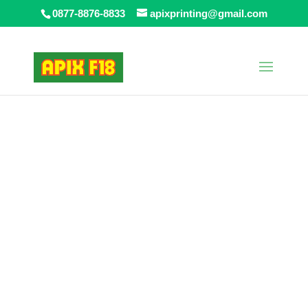
0877-8876-8833
apixprinting@gmail.com
Beranda
/
Cetak Indoor
/ Sticker Sunblast