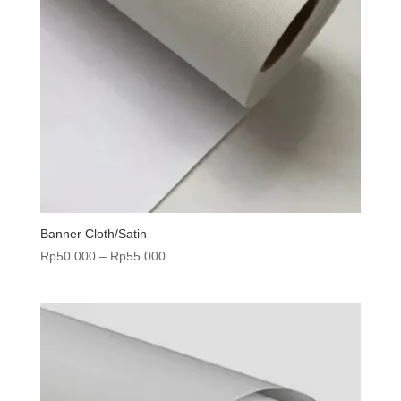
Banner Cloth/Satin
Rentang
Rp
50.000
–
Rp
55.000
harga:
Rp50.000
hingga
Rp55.000