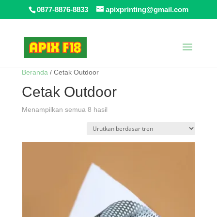
0877-8876-8833
apixprinting@gmail.com
Beranda
/ Cetak Outdoor
Cetak Outdoor
Diurutkan
Menampilkan semua 8 hasil
menurut
popularitas