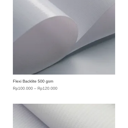
Flexi Backlite 500 gsm
Rentang
Rp
100.000
–
Rp
120.000
harga:
Rp100.000
hingga
Rp120.000