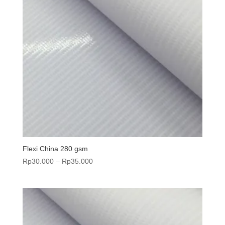
Flexi China 280 gsm
Rentang
Rp
30.000
–
Rp
35.000
harga:
Rp30.000
hingga
Rp35.000