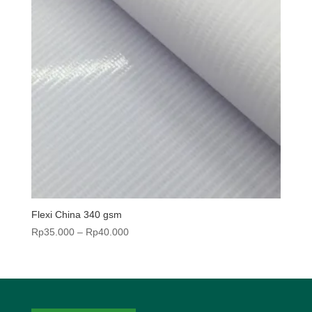
Flexi China 340 gsm
Rentang
Rp
35.000
–
Rp
40.000
harga:
Rp35.000
hingga
Rp40.000