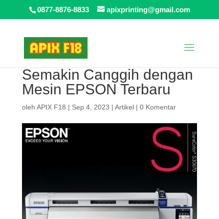
0877-8876-8833
apixprinting@gmail.com
Semakin Canggih dengan
Mesin EPSON Terbaru
oleh
APIX F18
|
Sep 4, 2023
|
Artikel
|
0 Komentar