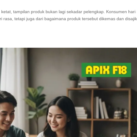
 ketat, tampilan produk bukan lagi sekadar pelengkap. Konsumen hari 
rasa, tetapi juga dari bagaimana produk tersebut dikemas dan disaji