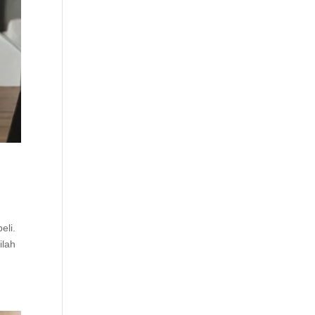
eli.
ilah