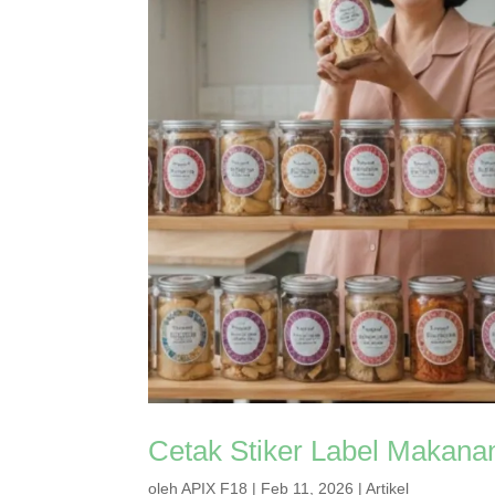
Cetak Stiker Label Makanan
oleh
APIX F18
|
Feb 11, 2026
|
Artikel