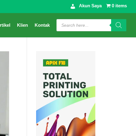
Akun Saya
0 items
Products
rtikel
Klien
Kontak
search