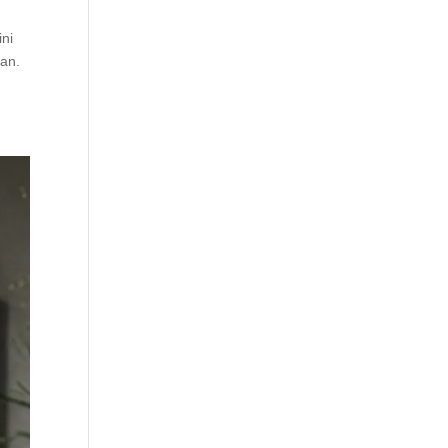
ini
kan.